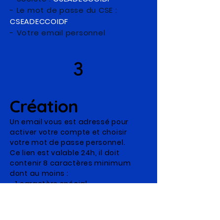
- Le mot de passe du CSE :
CSEADECCOIDF
- Votre email personnel
3
Création
Un email vous est adressé pour
activer votre compte et choisir
votre mot de passe personnel.
Ce lien est valable 24h, il doit
contenir 8 caractères minimum
dont au moins :
- 1 caractère spécial
- 1 majuscule et 1 minuscule
- 1 chiffre