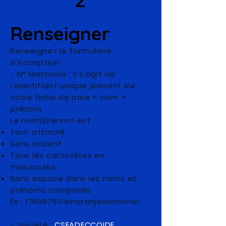
2
Renseigner
Renseignez le formulaire
d'inscription :
- N° Matricule : il s'agit de
l'identifiant unique présent sur
votre fiche de paie + nom +
prénom
Le nom/prénom est :
Tout attaché
Sans accent
Tous les caractères en
minuscules
Sans espace dans les noms et
prénoms composés.
Ex : 1780875114martinjeanmichel
- Société :
CSEADECCOIDF